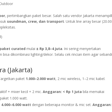
 Outdoor
oor
, pertimbangkan paket besar. Salah satu vendor Jakarta menampi
asuk
soundman, crew, dan transport
. Untuk line array besar (20.0
pleksitas.
d)
paket curated
mulai
± Rp 3,8–4 juta
. Ini sering menyertakan
bisa dikombinasi lighting/dekor. Selalu cek rincian item agar seband
a (Jakarta)
argetkan paket
1.000–2.000 watt
, 2 mic wireless, 1–2 mic kabel.
ktif + mixer kecil + 2 mic.
Anggaran:
< Rp 1 juta
bila memakai
 paket 1.000 watt.
:
4.000–6.000 watt
dengan beberapa monitor & mic set.
Anggaran: