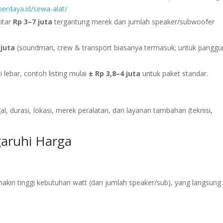
berdaya.id/sewa-alat/
itar
Rp 3–7 juta
tergantung merek dan jumlah speaker/subwoofer
 juta
(soundman, crew & transport biasanya termasuk; untuk pangg
i lebar, contoh listing mulai
± Rp 3,8–4 juta
untuk paket standar.
l, durasi, lokasi, merek peralatan, dan layanan tambahan (teknisi,
aruhi Harga
akin tinggi kebutuhan watt (dan jumlah speaker/sub), yang langsung