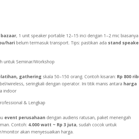
 bazaar
, 1 unit speaker portable 12–15 inci dengan 1–2 mic biasanya
bu/hari
belum termasuk transport. Tips: pastikan ada
stand speake
ah untuk Seminar/Workshop
latihan, gathering
skala 50–150 orang. Contoh kisaran:
Rp 800 ri
el/wireless, seringkali dengan operator. Ini titik manis antara
harga
a indoor
rofessional & Lengkap
tau
event perusahaan
dengan audiens ratusan, paket menengah
aman. Contoh:
4.000 watt ~ Rp 3 juta
, sudah cocok untuk
r/monitor akan menyesuaikan harga.