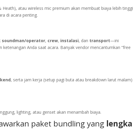
en & Heath), atau wireless mic premium akan membuat biaya lebih ting
a di acara penting.
k
soundman/operator
,
crew
,
instalasi
, dan
transport
—ini
n ketenangan Anda saat acara. Banyak vendor mencantumkan “free
kend
, serta jam kerja (setup pagi buta atau breakdown larut malam)
 panggung, lighting, atau genset akan menambah biaya.
awarkan paket bundling yang
lengka