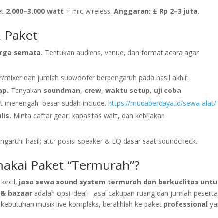
et
2.000–3.000 watt
+ mic wireless.
Anggaran:
± Rp 2–3 juta
.
& Paket
arga semata.
Tentukan audiens, venue, dan format acara agar
/mixer dan jumlah subwoofer berpengaruh pada hasil akhir.
ap.
Tanyakan
soundman
,
crew
,
waktu setup
,
uji coba
t menengah–besar sudah include.
https://mudaberdaya.id/sewa-alat/
lis.
Minta daftar gear, kapasitas watt, dan kebijakan
aruhi hasil; atur posisi speaker & EQ dasar saat soundcheck.
makai Paket “Termurah”?
 kecil,
jasa sewa sound system termurah dan berkualitas untu
 & bazaar
adalah opsi ideal—asal cakupan ruang dan jumlah peserta
 kebutuhan musik live kompleks, beralihlah ke paket
professional
ya