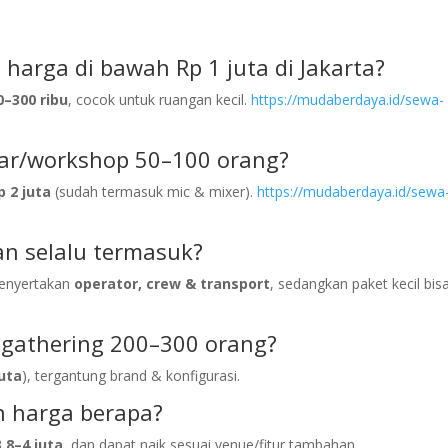
harga di bawah Rp 1 juta di Jakarta?
0–300 ribu
, cocok untuk ruangan kecil.
https://mudaberdaya.id/sewa-
nar/workshop 50–100 orang?
p 2 juta
(sudah termasuk mic & mixer).
https://mudaberdaya.id/sewa
n selalu termasuk?
menyertakan
operator, crew & transport
, sedangkan paket kecil bis
t gathering 200–300 orang?
juta
), tergantung brand & konfigurasi.
n harga berapa?
3,8–4 juta
, dan dapat naik sesuai venue/fitur tambahan.