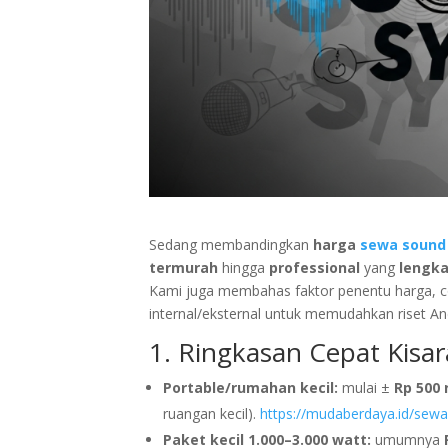
Sedang membandingkan
harga
sewa sound
termurah
hingga
professional
yang
lengk
Kami juga membahas faktor penentu harga, co
internal/eksternal untuk memudahkan riset An
1. Ringkasan Cepat Kisar
Portable/rumahan kecil:
mulai ±
Rp 500 
ruangan kecil).
https://mudaberdaya.id/sewa
Paket kecil 1.000–3.000 watt:
umumnya