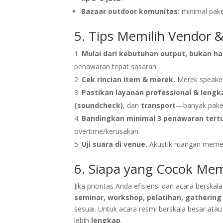
Bazaar outdoor komunitas:
minimal pak
5. Tips Memilih Vendor 
Mulai dari kebutuhan output, bukan h
penawaran tepat sasaran.
Cek rincian item & merek.
Merek speaker
Pastikan layanan professional & lengk
(soundcheck)
, dan
transport
—banyak pake
Bandingkan minimal 3 penawaran tertu
overtime/kerusakan.
Uji suara di venue.
Akustik ruangan memeng
6. Siapa yang Cocok Me
Jika prioritas Anda efisiensi dan acara berskala
seminar, workshop, pelatihan, gathering
sesuai. Untuk acara resmi berskala besar atau
lebih
lengkap
.