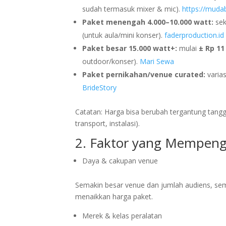
sudah termasuk mixer & mic).
https://muda
Paket menengah 4.000–10.000 watt:
sek
(untuk aula/mini konser).
faderproduction.id
Paket besar 15.000 watt+:
mulai
± Rp 11
outdoor/konser).
Mari Sewa
Paket pernikahan/venue curated:
varias
BrideStory
Catatan: Harga bisa berubah tergantung tangga
transport, instalasi).
2. Faktor yang Mempeng
Daya & cakupan venue
Semakin besar venue dan jumlah audiens, sem
menaikkan harga paket.
Merek & kelas peralatan