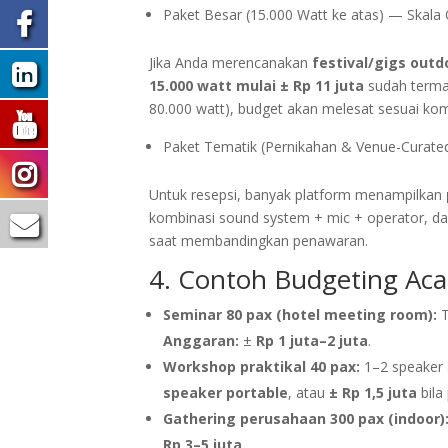
Paket Besar (15.000 Watt ke atas) — Skala
Jika Anda merencanakan
festival/gigs outd
15.000 watt mulai ± Rp 11 juta
sudah term
80.000 watt), budget akan melesat sesuai kom
Paket Tematik (Pernikahan & Venue-Curate
Untuk resepsi, banyak platform menampilkan
kombinasi sound system + mic + operator, dan 
saat membandingkan penawaran.
4. Contoh Budgeting Acar
Seminar 80 pax (hotel meeting room):
T
Anggaran:
±
Rp 1 juta–2 juta
.
Workshop praktikal 40 pax:
1–2 speaker a
speaker portable
, atau
± Rp 1,5 juta
bila
Gathering perusahaan 300 pax (indoor)
Rp 3–5 juta
.