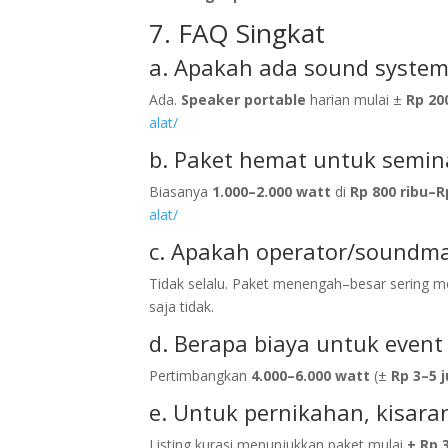
7. FAQ Singkat
a. Apakah ada sound system 
Ada.
Speaker portable
harian mulai ±
Rp 20
alat/
b. Paket hemat untuk semi
Biasanya
1.000–2.000 watt
di
Rp 800 ribu–R
alat/
c. Apakah operator/soundma
Tidak selalu. Paket menengah–besar sering 
saja tidak.
d. Berapa biaya untuk even
Pertimbangkan
4.000–6.000 watt
(±
Rp 3–5 
e. Untuk pernikahan, kisara
Listing kurasi menunjukkan paket mulai
± Rp 