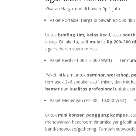
Kisaran Harga: dari di bawah Rp 1 juta
Paket Portable: Harga di bawah Rp 500 ribu
Untuk
briefing tim
,
kelas kecil
, atau
booth
cukup. Di Jakarta, tarif
mulai ± Rp 200–300 ri
agar sebaran suara merata.
Paket Kecil (±1.000–3.000 Watt) — Termur
Paket ini lazim untuk
seminar, workshop, pe
termasuk 2–6 speaker aktif, mixer, dan mic kab
hemat
dan
kualitas profesional
untuk acar
Paket Menengah (±4.000–10.000 Watt) — P
Untuk
mini konser
,
panggung kampus
, a
menawarkan headroom dinamika yang lebih 
band/showcase/gathering. Tambah subwoofe