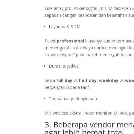
Line array pro, mixer digital (mis. Midas/All
sepadan dengan keandalan dan kejernihan suar
Layanan & SDM
Paket
professional
biasanya sudah termasu
memengaruhi total biaya namun meningkatka
crew/transport” pada paket menengah-besar.
Durasi & jadwal
Sewa
full day
vs
half day
,
weekday
vs
wee
berpengaruh pada tarif.
Tambahan perlengkapan
Mic wireless ekstra, in-ear monitor, DI box,
3. Beberapa vendor men
agar lebih hemat total.