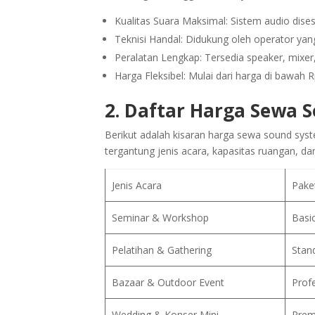
Kualitas Suara Maksimal: Sistem audio dis
Teknisi Handal: Didukung oleh operator ya
Peralatan Lengkap: Tersedia speaker, mixer
Harga Fleksibel: Mulai dari harga di bawah 
2. Daftar Harga Sewa 
Berikut adalah kisaran harga sewa sound syst
tergantung jenis acara, kapasitas ruangan, d
Jenis Acara
Pake
Seminar & Workshop
Basi
Pelatihan & Gathering
Stan
Bazaar & Outdoor Event
Prof
Wedding & Konser Mini
Prem