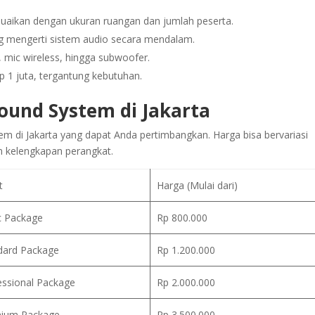
esuaikan dengan ukuran ruangan dan jumlah peserta.
ng mengerti sistem audio secara mendalam.
, mic wireless, hingga subwoofer.
Rp 1 juta, tergantung kebutuhan.
Sound System di Jakarta
em di Jakarta yang dapat Anda pertimbangkan. Harga bisa bervariasi
an kelengkapan perangkat.
t
Harga (Mulai dari)
c Package
Rp 800.000
dard Package
Rp 1.200.000
essional Package
Rp 2.000.000
ium Package
Rp 3.500.000