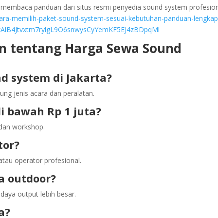
 membaca panduan dari situs resmi penyedia sound system profesio
ara-memilih-paket-sound-system-sesuai-kebutuhan-panduan-lengkap
8zAlB4Jtvxtm7rylgL9O6snwysCyYemKF5EJ4zBDpqMl
m tentang Harga Sewa Sound
d system di Jakarta?
ung jenis acara dan peralatan.
di bawah Rp 1 juta?
r dan workshop.
tor?
atau operator profesional.
a outdoor?
daya output lebih besar.
a?