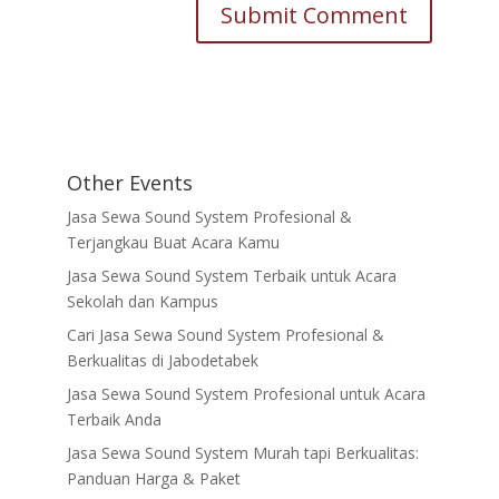
Other Events
Jasa Sewa Sound System Profesional &
Terjangkau Buat Acara Kamu
Jasa Sewa Sound System Terbaik untuk Acara
Sekolah dan Kampus
Cari Jasa Sewa Sound System Profesional &
Berkualitas di Jabodetabek
Jasa Sewa Sound System Profesional untuk Acara
Terbaik Anda
Jasa Sewa Sound System Murah tapi Berkualitas:
Panduan Harga & Paket