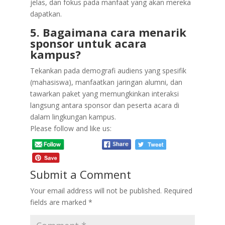
jelas, dan fokus pada manfaat yang akan mereka
dapatkan.
5. Bagaimana cara menarik
sponsor untuk acara
kampus?
Tekankan pada demografi audiens yang spesifik
(mahasiswa), manfaatkan jaringan alumni, dan
tawarkan paket yang memungkinkan interaksi
langsung antara sponsor dan peserta acara di
dalam lingkungan kampus.
Please follow and like us:
Submit a Comment
Your email address will not be published.
Required
fields are marked
*