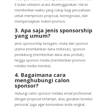
6 bulan sebelum acara diselenggarakan. Hal ini
memberikan waktu yang cukup bagi perusahaan
untuk memproses proposal, bernegosiasi, dan
mempersiapkan materi promosi.
3. Apa saja jenis sponsorship
yang umum?
Jenis sponsorship beragam, mulai dari sponsor
utama (memberikan dana terbesar), sponsor
pendukung (memberikan dana atau produk),
hingga sponsor media (memberikan promosi
melalui media mereka).
4. Bagaimana cara
menghubungi calon
sponsor?
Hubungi calon sponsor melalui email profesional
dengan proposal terlampir, atau gunakan koneksi
personal. Jaga agar komunikasi Anda singkat,