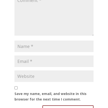
Save my name, email, and website in this
browser for the next time I comment.