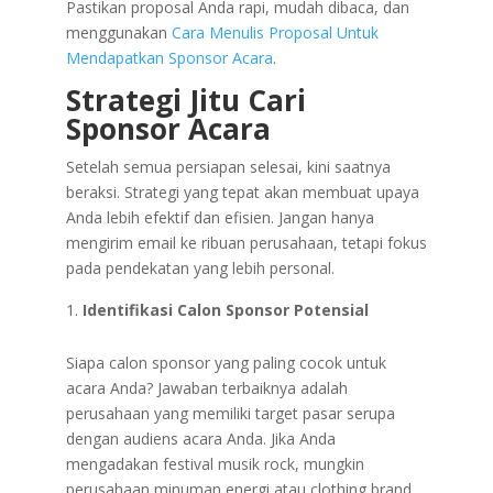
Pastikan proposal Anda rapi, mudah dibaca, dan
menggunakan
Cara Menulis Proposal Untuk
Mendapatkan Sponsor Acara
.
Strategi Jitu Cari
Sponsor Acara
Setelah semua persiapan selesai, kini saatnya
beraksi. Strategi yang tepat akan membuat upaya
Anda lebih efektif dan efisien. Jangan hanya
mengirim email ke ribuan perusahaan, tetapi fokus
pada pendekatan yang lebih personal.
Identifikasi Calon Sponsor Potensial
Siapa calon sponsor yang paling cocok untuk
acara Anda? Jawaban terbaiknya adalah
perusahaan yang memiliki target pasar serupa
dengan audiens acara Anda. Jika Anda
mengadakan festival musik rock, mungkin
perusahaan minuman energi atau clothing brand