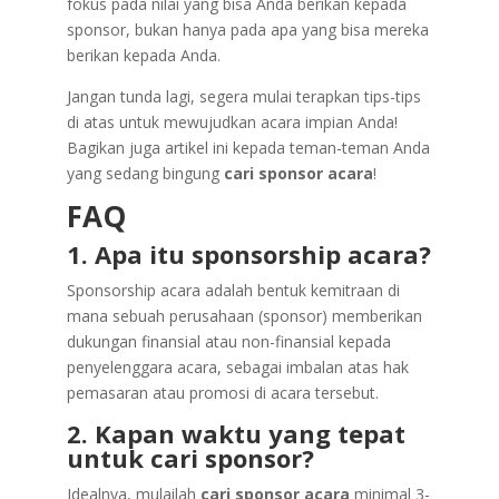
fokus pada nilai yang bisa Anda berikan kepada
sponsor, bukan hanya pada apa yang bisa mereka
berikan kepada Anda.
Jangan tunda lagi, segera mulai terapkan tips-tips
di atas untuk mewujudkan acara impian Anda!
Bagikan juga artikel ini kepada teman-teman Anda
yang sedang bingung
cari sponsor acara
!
FAQ
1. Apa itu sponsorship acara?
Sponsorship acara adalah bentuk kemitraan di
mana sebuah perusahaan (sponsor) memberikan
dukungan finansial atau non-finansial kepada
penyelenggara acara, sebagai imbalan atas hak
pemasaran atau promosi di acara tersebut.
2. Kapan waktu yang tepat
untuk cari sponsor?
Idealnya, mulailah
cari sponsor acara
minimal 3-