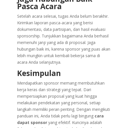
Pasca Acara
Setelah acara selesai, tugas Anda belum berakhir.
Kirimkan laporan pasca-acara yang berisi
dokumentasi, data partisipan, dan hasil evaluasi
sponsorship. Tunjukkan bagaimana Anda berhasil
memenuhi janji yang ada di proposal. Jaga
hubungan baik ini, karena sponsor yang puas akan
lebih mungkin untuk kembali bekerja sama di
acara Anda selanjutnya.
Kesimpulan
Mendapatkan sponsor memang membutuhkan
kerja keras dan strategi yang tepat. Dari
mempersiapkan proposal yang kuat hingga
melakukan pendekatan yang personal, setiap
langkah memiliki peran penting. Dengan mengikuti
panduan ini, Anda tidak perlu lagi bingung
cara
dapat sponsor
yang efektif. Kuncinya adalah