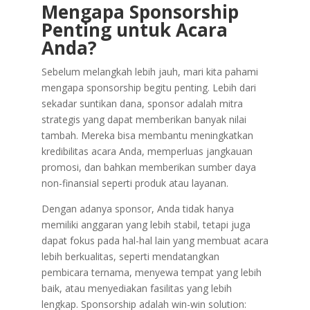
Mengapa Sponsorship
Penting untuk Acara
Anda?
Sebelum melangkah lebih jauh, mari kita pahami
mengapa sponsorship begitu penting. Lebih dari
sekadar suntikan dana, sponsor adalah mitra
strategis yang dapat memberikan banyak nilai
tambah. Mereka bisa membantu meningkatkan
kredibilitas acara Anda, memperluas jangkauan
promosi, dan bahkan memberikan sumber daya
non-finansial seperti produk atau layanan.
Dengan adanya sponsor, Anda tidak hanya
memiliki anggaran yang lebih stabil, tetapi juga
dapat fokus pada hal-hal lain yang membuat acara
lebih berkualitas, seperti mendatangkan
pembicara ternama, menyewa tempat yang lebih
baik, atau menyediakan fasilitas yang lebih
lengkap. Sponsorship adalah win-win solution: