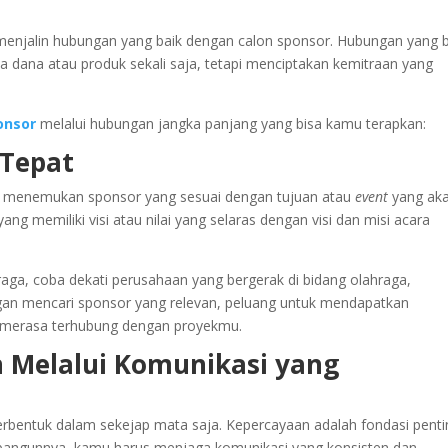
enjalin hubungan yang baik dengan calon sponsor. Hubungan yang b
dana atau produk sekali saja, tetapi menciptakan kemitraan yang
onsor
melalui hubungan jangka panjang yang bisa kamu terapkan:
 Tepat
ah menemukan sponsor yang
sesuai dengan tujuan atau
event
yang ak
ng memiliki visi atau nilai yang selaras dengan visi dan misi acara
ga, coba dekati perusahaan yang bergerak di bidang olahraga,
ngan mencari sponsor yang relevan, peluang untuk mendapatkan
a merasa terhubung dengan proyekmu.
 Melalui Komunikasi yang
rbentuk dalam sekejap mata saja. Kepercayaan adalah fondasi penti
angunnya, kamu harus menjaga komunikasi yang konsisten dan