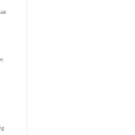
aik
an
ng