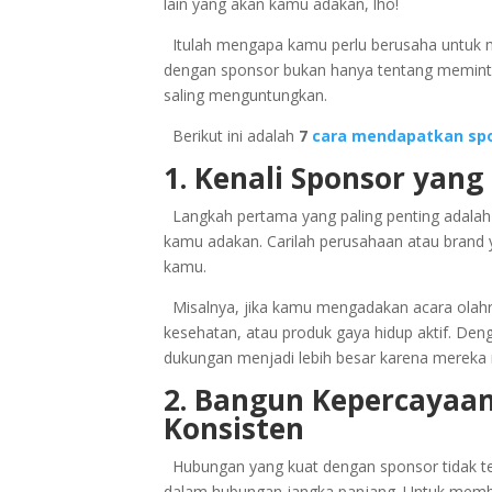
lain yang akan kamu adakan, lho!
Itulah mengapa kamu perlu berusaha untuk m
dengan sponsor bukan hanya tentang meminta 
saling menguntungkan.
Berikut ini adalah
7
cara mendapatkan sp
1. Kenali Sponsor yang
Langkah pertama yang paling penting adal
kamu adakan. Carilah perusahaan atau brand ya
kamu.
Misalnya, jika kamu mengadakan acara olahra
kesehatan, atau produk gaya hidup aktif. De
dukungan menjadi lebih besar karena merek
2. Bangun Kepercayaan
Konsisten
Hubungan yang kuat dengan sponsor tidak te
dalam hubungan jangka panjang. Untuk memb