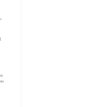
u
g
ti
tau