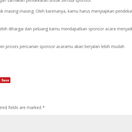
jangan samakan pendekatan untuk semua sponsor.
ristik masing-masing. Oleh karenanya, kamu harus menyiapkan pendek
lebih dihargai dan peluang kamu mendapatkan sponsor acara menjad
in proses pencarian sponsor acaramu akan berjalan lebih mudah
ired fields are marked
*