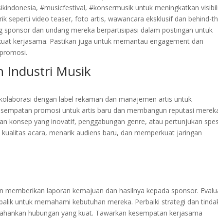
ikindonesia, #musicfestival, #konsermusik untuk meningkatkan visibil
 seperti video teaser, foto artis, wawancara eksklusif dan behind-t
 sponsor dan undang mereka berpartisipasi dalam postingan untuk
uat kerjasama. Pastikan juga untuk memantau engagement dan
 promosi.
n Industri Musik
ui kolaborasi dengan label rekaman dan manajemen artis untuk
esempatan promosi untuk artis baru dan membangun reputasi merek
n konsep yang inovatif, penggabungan genre, atau pertunjukan spesi
ualitas acara, menarik audiens baru, dan memperkuat jaringan
gan memberikan laporan kemajuan dan hasilnya kepada sponsor. Evalu
balik untuk memahami kebutuhan mereka. Perbaiki strategi dan tinda
rtahankan hubungan yang kuat. Tawarkan kesempatan kerjasama