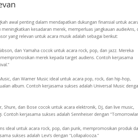
levan
gkah awal penting dalam mendapatkan dukungan finansial untuk acar
u meningkatkan kesadaran merek, memperluas jangkauan audieAns, 
or yang relevan untuk acara musik adalah sebagai berikut:
Gibson, dan Yamaha cocok untuk acara rock, pop, dan jazz. Mereka
an mempromosikan merek kepada target audiens. Contoh kerjasama
val.”
Music, dan Warner Music ideal untuk acara pop, rock, dan hip-hop,
alan album. Contoh kerjasama sukses adalah Universal Music deng
, Shure, dan Bose cocok untuk acara elektronik, DJ, dan live music,
ggi. Contoh kerjasama sukses adalah Sennheiser dengan “Tomorrowlan
Vans ideal untuk acara rock, pop, dan punk, mempromosikan produk d
ama sukses adalah Levi’s dengan “Lollapalooza.”