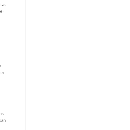
itas
he-
a.
al.
asi
kan