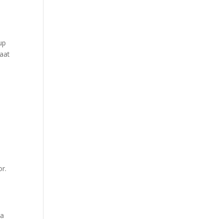
up
faat
r.
ra